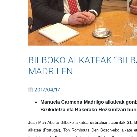
BILBOKO ALKATEAK “BILB
MADRILEN
2017/04/17
Manuela Carmena Madrilgo alkateak gonbida
Bizikidetza eta Bakerako Hezkuntzari bu
Juan Mari Aburto Bilboko alkatea
ostiralean, apirilak 21
alkatea (Portugal), Ton Rombouts Den Bosch-eko alkate et