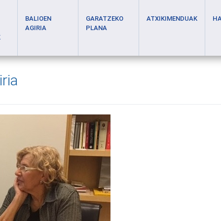
BALIOEN
GARATZEKO
ATXIKIMENDUAK
H
AGIRIA
PLANA
K
ria