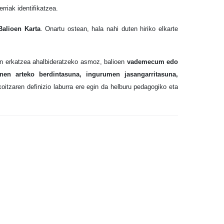
rriak identifikatzea.
Balioen Karta
. Onartu ostean, hala nahi duten hiriko elkarte
kin erkatzea ahalbideratzeko asmoz, balioen
vademecum edo
nen arteko berdintasuna, ingurumen jasangarritasuna,
koitzaren definizio laburra ere egin da helburu pedagogiko eta