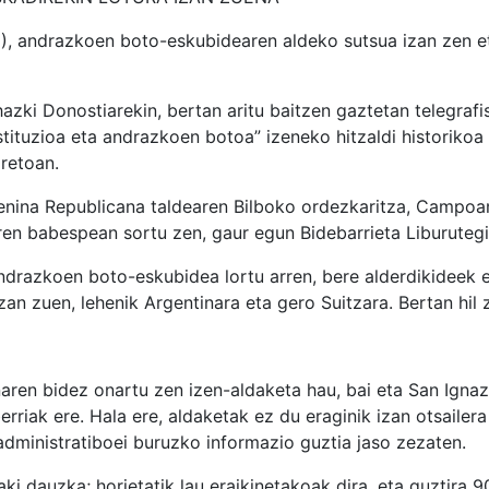
), andrazkoen boto-eskubidearen aldeko sutsua izan zen 
hazki Donostiarekin, bertan aritu baitzen gaztetan telegraf
tituzioa eta andrazkoen botoa” izeneko hitzaldi historiko
retoan.
menina Republicana taldearen Bilboko ordezkaritza, Campoa
aren babespean sortu zen, gaur egun Bidebarrieta Liburuteg
zkoen boto-eskubidea lortu arren, bere alderdikideek era
zan zuen, lehenik Argentinara eta gero Suitzara. Bertan hil z
n bidez onartu zen izen-aldaketa hau, bai eta San Ignazi
erriak ere. Hala ere, aldaketak ez du eraginik izan otsaile
administratiboei buruzko informazio guztia jaso zezaten.
 dauzka; horietatik lau eraikinetakoak dira, eta guztira 90