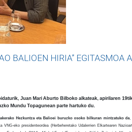
AO BALIOEN HIRIA” EGITASMOA
turik, Juan Mari Aburto Bilboko alkateak, apirilaren 19tik 
ruzko Mundu Topagunean parte hartuko du.
, Bakerako Hezkuntza eta Balioei buruzko osoko bilkuran mintzatuko da
,
a VNG-eko presidenteordea (Herbeheretako Udalerrien Elkartearen Nazioart