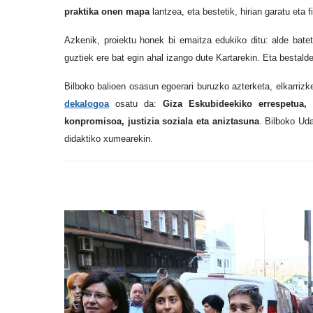
praktika onen mapa
lantzea, eta bestetik, hirian garatu eta 
Azkenik, proiektu honek bi emaitza edukiko ditu: alde bate
guztiek ere bat egin ahal izango dute Kartarekin. Eta bestald
Bilboko balioen osasun egoerari buruzko azterketa, elkarriz
dekalogoa
osatu da:
Giza Eskubideekiko errespetua, 
konpromisoa, justizia soziala eta aniztasuna
. Bilboko Uda
didaktiko xumearekin.