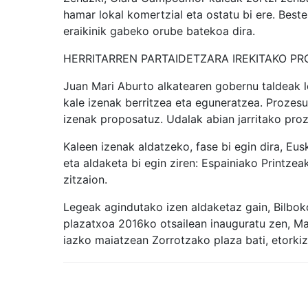
hamar lokal komertzial eta ostatu bi ere. Best
eraikinik gabeko orube batekoa dira.
HERRITARREN PARTAIDETZARA IREKITAKO P
Juan Mari Aburto alkatearen gobernu taldeak 
kale izenak berritzea eta eguneratzea. Prozesu
izenak proposatuz. Udalak abian jarritako pro
Kaleen izenak aldatzeko, fase bi egin dira, Eu
eta aldaketa bi egin ziren: Espainiako Printzeak
zitzaion.
Legeak agindutako izen aldaketaz gain, Bilbok
plazatxoa 2016ko otsailean inauguratu zen, Ma
iazko maiatzean Zorrotzako plaza bati, etorki