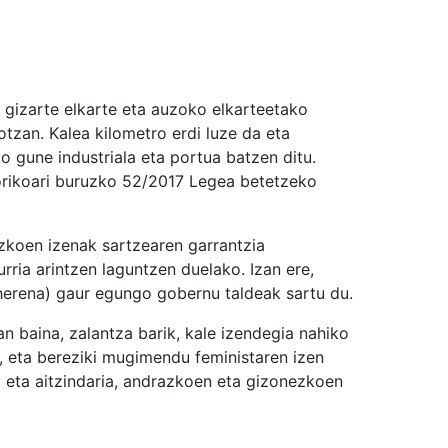
 gizarte elkarte eta auzoko elkarteetako
tzan. Kalea kilometro erdi luze da eta
 gune industriala eta portua batzen ditu.
orikoari buruzko 52/2017 Legea betetzeko
zkoen izenak sartzearen garrantzia
ria arintzen laguntzen duelako. Izan ere,
herena) gaur egungo gobernu taldeak sartu du.
an baina, zalantza barik, kale izendegia nahiko
, eta bereziki mugimendu feministaren izen
 eta aitzindaria, andrazkoen eta gizonezkoen