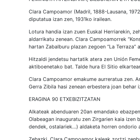
Clara Campoamor (Madril, 1888-Lausana, 1972
diputatua izan zen, 1931ko irailean.
Lotura handia izan zuen Euskal Herriarekin, ze
aldarrikatu zenean. Clara Campoamorrek “Kons
hartan Zabalburu plazan zegoen “La Terraza” a
Hitzaldi jendetsu hartatik atera zen Unión Fe
aktiboenetako bat. Talde hura El Sitio elkarte
Clara Campoamor emakume aurreratua zen. Andra
Gerra Zibila hasi zenean erbestera joan behar i
ERAGINA 90 ETXEBIZITZATAN
Alkateak abenduaren 20an emandako ebazpenare
Olabeagan inauguratu zen Zirgarien kaia izen b
dendek, ostalariek…) aldaketa horren ondorio 
Zehazki, Clara Campoamor kaleak zortzi zenbaki