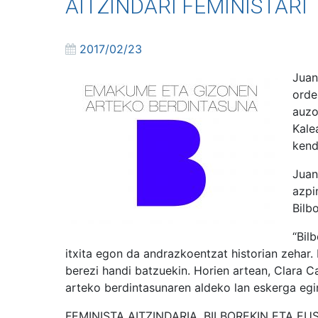
AITZINDARI FEMINISTARI
2017/02/23
Juan
orde
auzo
Kale
kend
Juan
azpi
Bilb
“Bil
itxita egon da andrazkoentzat historian zehar
berezi handi batzuekin. Horien artean, Clara 
arteko berdintasunaren aldeko lan eskerga egi
FEMINISTA AITZINDARIA, BILBOREKIN ETA E