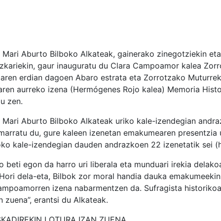
 Mari Aburto Bilboko Alkateak, gainerako zinegotziekin eta
zkariekin, gaur inauguratu du Clara Campoamor kalea Zorro
aren erdian dagoen Abaro estrata eta Zorrotzako Muturreko
aren aurreko izena (Hermógenes Rojo kalea) Memoria Hist
u zen.
 Mari Aburto Bilboko Alkateak
uriko kale-izendegian andra
marratu du, gure kaleen izenetan emakumearen presentzia ur
oko kale-izendegian dauden andrazkoen 22 izenetatik sei (
bo beti egon da harro uri liberala eta munduari irekia delako
. Hori dela-eta, Bilbok zor moral handia dauka emakumeekin
Campoamorren izena nabarmentzen da. Sufragista historikoa
n zuena”
, erantsi du Alkateak.
USKADIREKIN LOTURA IZAN ZUENA