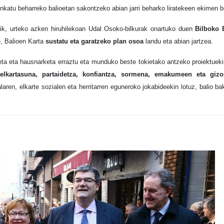
finkatu beharreko balioetan sakontzeko abian jarri beharko liratekeen ekimen be
tik, urteko azken hiruhilekoan Udal Osoko-bilkurak onartuko duen
Bilboko 
e, Balioen Karta
sustatu eta garatzeko plan osoa
landu eta abian jartzea.
keta eta hausnarketa erraztu eta munduko beste tokietako antzeko proiektue
elkartasuna, partaidetza, konfiantza, sormena, emakumeen eta gizo
laren, elkarte sozialen eta herritarren eguneroko jokabideekin lotuz, balio ba