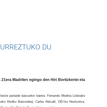
 AURREZTUKO DU
21era Madrilen egingo den Hiri Bortizkeriei eta
 beste partaide batzuekin batera: Fernando Medina Lisboako
eko Aholku Batzordea), Carlos Abicalil, OEI-ko Hezkuntza,