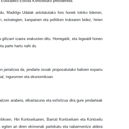
l, Euskadiko Eskola Kontseiluko presidentea.
u. Madrilgo Udalak antolatutako foro honek tokiko liderren,
estrategien, kanpainen eta politiken trukearen bidez, hirien
iltzarri izaera erakusten ditu. Horregatik, eta legealdi honen
eta parte
hartu
nahi du.
 jarraitzea da, jendarte osoak proposatutako balioen esparru
ozial, ingurumen eta ekonomikoan.
itzen arabera, elkartasuna eta esfortzua dira gure jendarteak
tikoen, Hiri Kontseiluaren, Barruti Kontseiluen eta Kontseilu
ian egiten ari diren ekimenak partekatu eta nabarmentze aldera