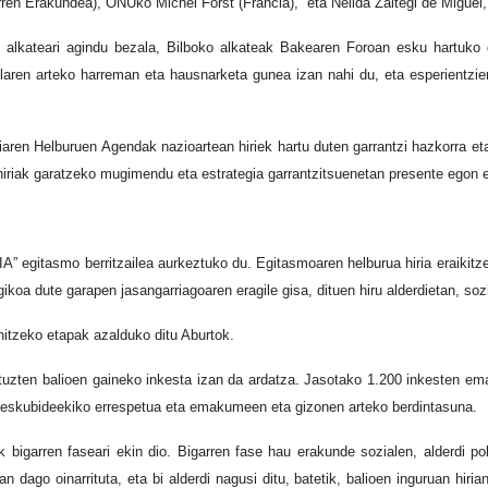
arren Erakundea)
,
ONUko Michel Forst (Francia),
eta Nélida Zaitegi de Migue
alkateari agindu bezala, Bilboko alkateak Bakearen Foroan esku hartuko d
aren arteko harreman eta hausnarketa gunea izan nahi du, eta esperientzien, 
aren Helburuen Agendak nazioartean hiriek hartu duten garrantzi hazkorra eta g
k hiriak garatzeko mugimendu eta estrategia garrantzitsuenetan presente egon 
 egitasmo berritzailea aurkeztuko du. Egitasmoaren helburua hiria eraikitzen
egikoa dute garapen jasangarriagoaren eragile gisa, dituen hiru alderdietan, s
nitzeko etapak azalduko ditu Aburtok.
tuzten balioen gaineko inkesta izan da ardatza. Jasotako 1.200 inkesten ema
a eskubideekiko errespetua eta emakumeen eta gizonen arteko berdintasuna.
bigarren faseari ekin dio. Bigarren fase hau erakunde sozialen, alderdi poli
an dago oinarrituta, eta bi alderdi nagusi ditu, batetik, balioen inguruan hir