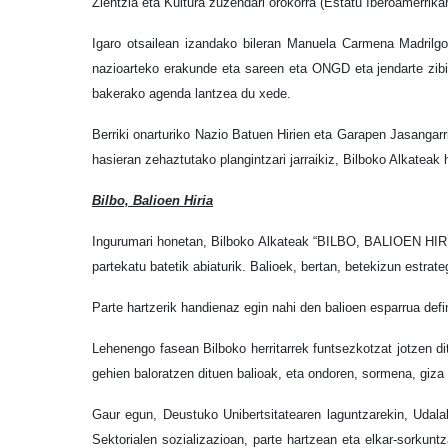
Zientzia eta
Kultura zuzendari orokorra (Estatu Iberoamerrik
Igaro otsailean izandako bileran Manuela Carmena Madrilgo 
nazioarteko erakunde eta sareen eta ONGD eta jendarte zibil
bakerako agenda lantzea du xede.
Berriki onarturiko Nazio Batuen Hirien eta Garapen Jasangarri
hasieran zehaztutako plangintzari jarraikiz, Bilboko Alkatea
Bilbo, Balioen Hiria
Ingurumari honetan, Bilboko Alkateak “BILBO, BALIOEN HIRIA”
partekatu batetik abiaturik. Balioek, bertan, betekizun estrat
Parte hartzerik handienaz egin nahi den balioen esparrua defi
Lehenengo fasean Bilboko herritarrek funtsezkotzat jotzen di
gehien baloratzen dituen balioak, eta ondoren, sormena, giz
Gaur egun, Deustuko Unibertsitatearen laguntzarekin, Udalak 
Sektorialen sozializazioan, parte hartzean eta elkar-sorkuntz