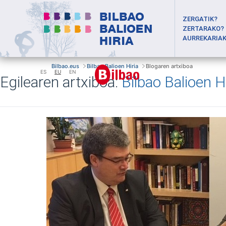
ZERGATIK?
ZERTARAKO?
AURREKARIA
Bilbao.eus
Bilbao Balioen Hiria
Blogaren artxiboa
ES
EU
EN
Egilearen artxiboa:
Bilbao Balioen Hi