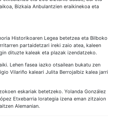
aikoa, Bizkaia Anbulantzien eraikinekoa eta
oria Historikoaren Legea betetzea eta Bilboko
tarren partaidetzari ireki zaio atea, kaleen
in dituzte kaleak eta plazak izendatzeko.
aiki. Lehen fasea iazko otsailean bukatu zen
o Vilariño kaleari Julita Berrojalbiz kalea jarri
auzokoen eskariak betetzeko. Yolanda González
ópez Etxebarria lorategia izena eman zitzaion
aitzen Alemanian.