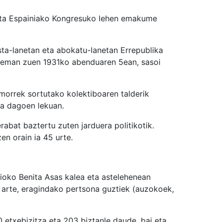
eta Espainiako Kongresuko lehen emakume
ista-lanetan eta abokatu-lanetan Errepublika
a eman zuen 1931ko abenduaren 5ean, sasoi
morrek sortutako kolektiboaren talderik
ia dagoen lekuan.
bat baztertu zuten jarduera politikotik.
en orain ia 45 urte.
oko Benita Asas kalea eta astelehenean
ra arte, eragindako pertsona guztiek (auzokoek,
 etxebizitza eta 203 biztanle daude, bai eta