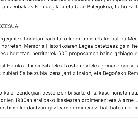
e lau zenbakiak Kiroldegikoa eta Udal Bulegokoa, futbol-zel
ROZESUA
legegintza honetan hartutako konpromisoetako bat da Mem
 horretan, Memoria Historikoaren Legea betetzeaz gain, herri
zesu horretan, herritarrek 600 proposamen baino gehiago eg
skal Herriko Unibertsitateko txosten bateko gomendioei jarr
 zubiari Salbe zubia izena jarri zitzaion, eta Begoñako Remigi
o kale-izendegian beste izen bi sartu dira, kasu honetan 
drilen 1980an eraildako ikaslearen oroimenez; eta Alazne L
zun handiko dantzari gaztearen oroimenez, bat-batean hil b