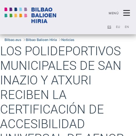
Ca
MENÚ
ES
EU
EN
Bilbao.eus
Bilbao Balioen Hiria
Noticias
LOS POLIDEPORTIVOS
MUNICIPALES DE SAN
INAZIO Y ATXURI
RECIBEN LA
CERTIFICACIÓN DE
ACCESIBILIDAD