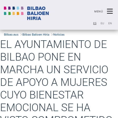
Ca
MENÚ
ES
EU
EN
Bilbao.eus
Bilbao Balioen Hiria
Noticias
EL AYUNTAMIENTO DE
BILBAO PONE EN
MARCHA UN SERVICIO
DE APOYO A MUJERES
CUYO BIENESTAR
EMOCIONAL SE HA