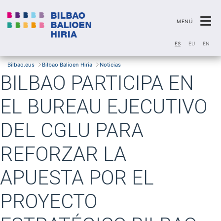
Ca
MENÚ
ES
EU
EN
Bilbao.eus
Bilbao Balioen Hiria
Noticias
BILBAO PARTICIPA EN
EL BUREAU EJECUTIVO
DEL CGLU PARA
REFORZAR LA
APUESTA POR EL
PROYECTO